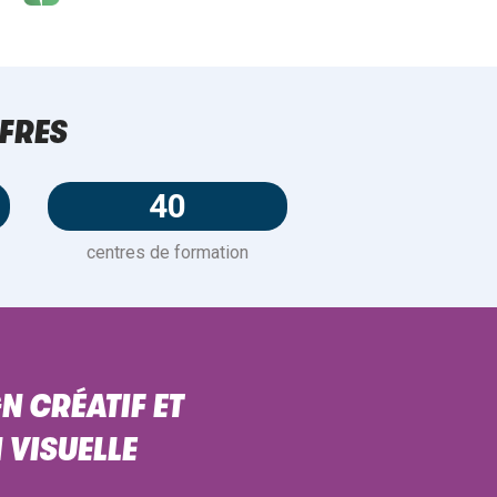
FRES
40
centres de formation
N CRÉATIF ET
VISUELLE