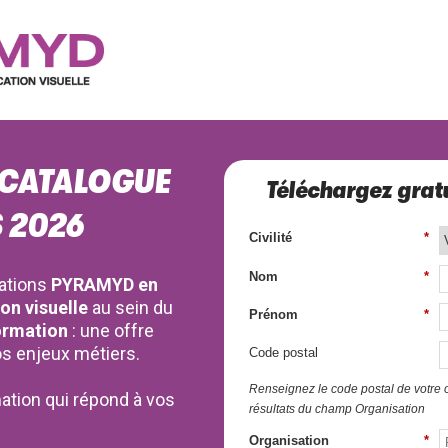
 CATALOGUE
Téléchargez gratu
 2026
Civilité
*
Nom
*
ations
PYRAMYD en
on visuelle
au sein du
Prénom
*
ormation
: une offre
s enjeux métiers.
Code postal
Renseignez le code postal de votre or
ation qui répond à vos
résultats du champ Organisation
Organisation
*