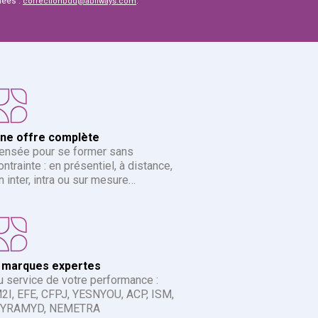
nées :
.
correctionbdd@abilways.com
ne offre complète
ensée pour se former sans
ontrainte : en présentiel, à distance,
n inter, intra ou sur mesure…
 marques expertes
u service de votre performance :
2I, EFE, CFPJ, YESNYOU, ACP, ISM,
YRAMYD, NEMETRA