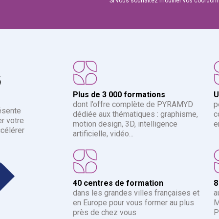
Si vous souhaitez modifier vos coordon
6
Plus de 3 000 formations
U
dont l’offre complète de PYRAMYD
p
ésente
dédiée aux thématiques : graphisme,
c
r votre
motion design, 3D, intelligence
e
ccélérer
artificielle, vidéo...
40 centres de formation
8
dans les grandes villes françaises et
a
en Europe pour vous former au plus
M
près de chez vous
P