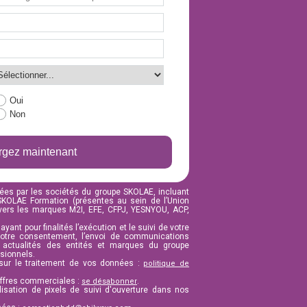
Oui
Non
rgez maintenant
ées par les sociétés du groupe SKOLAE, incluant
 SKOLAE Formation (présentes au sein de l’Union
vers les marques M2I, EFE, CFPJ, YESNYOU, ACP,
yant pour finalités l’exécution et le suivi de votre
otre consentement, l’envoi de communications
t actualités des entités et marques du groupe
ssionnels.
 sur le traitement de vos données :
politique de
offres commerciales :
.
se désabonner
lisation de pixels de suivi d'ouverture dans nos