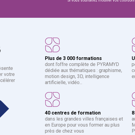
Si vous souhaitez modifier vos coordon
6
Plus de 3 000 formations
U
dont l’offre complète de PYRAMYD
p
ésente
dédiée aux thématiques : graphisme,
c
r votre
motion design, 3D, intelligence
e
ccélérer
artificielle, vidéo...
40 centres de formation
8
dans les grandes villes françaises et
a
en Europe pour vous former au plus
M
près de chez vous
P