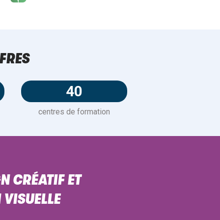
FRES
40
centres de formation
N CRÉATIF ET
VISUELLE