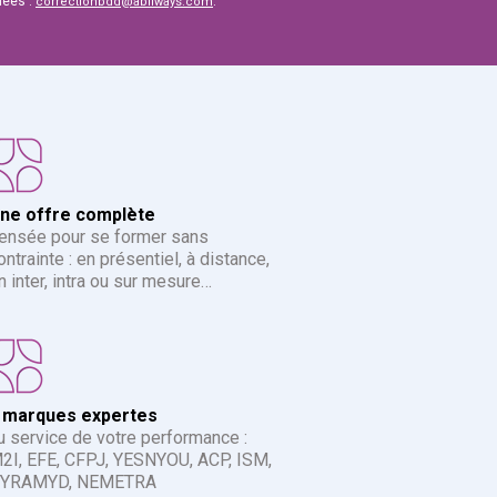
nées :
.
correctionbdd@abilways.com
ne offre complète
ensée pour se former sans
ontrainte : en présentiel, à distance,
n inter, intra ou sur mesure…
 marques expertes
u service de votre performance :
2I, EFE, CFPJ, YESNYOU, ACP, ISM,
YRAMYD, NEMETRA