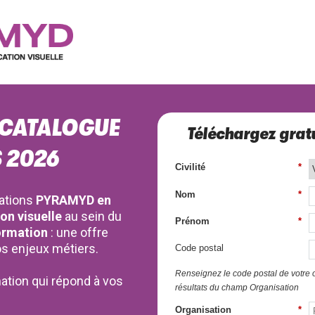
 CATALOGUE
Téléchargez gratu
 2026
Civilité
*
Nom
*
ations
PYRAMYD en
on visuelle
au sein du
Prénom
*
ormation
: une offre
s enjeux métiers.
Code postal
Renseignez le code postal de votre or
ation qui répond à vos
résultats du champ Organisation
Organisation
*