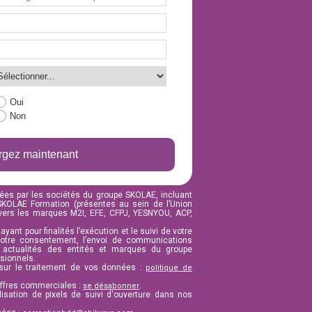
Oui
Non
rgez maintenant
ées par les sociétés du groupe SKOLAE, incluant
 SKOLAE Formation (présentes au sein de l’Union
vers les marques M2I, EFE, CFPJ, YESNYOU, ACP,
yant pour finalités l’exécution et le suivi de votre
otre consentement, l’envoi de communications
t actualités des entités et marques du groupe
ssionnels.
 sur le traitement de vos données :
politique de
offres commerciales :
.
se désabonner
lisation de pixels de suivi d'ouverture dans nos